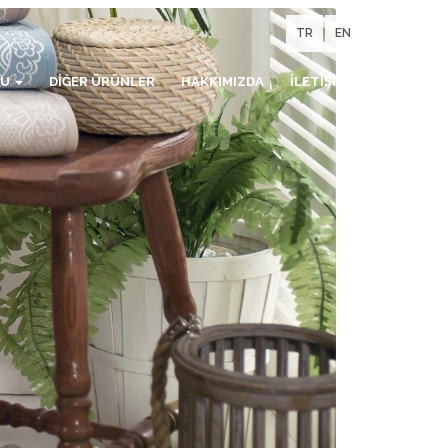
TR
EN
LU
DİĞER ÜRÜNLER
HAKKIMIZDA
İLETİŞİM